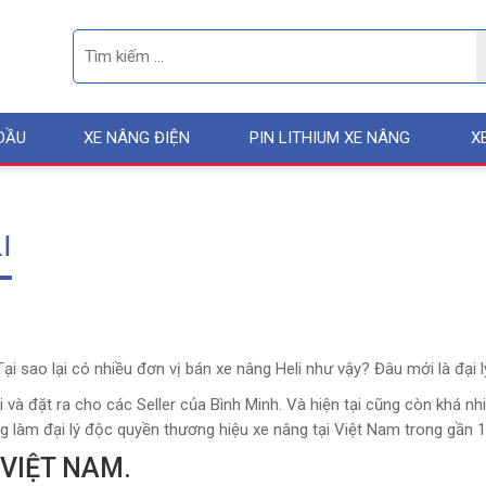
DẦU
XE NÂNG ĐIỆN
PIN LITHIUM XE NÂNG
X
I
Tại sao lại có nhiều đơn vị bán xe nâng Heli như vậy? Đâu mới là đại 
và đặt ra cho các Seller của Bình Minh. Và hiện tại cũng còn khá nh
ng làm đại lý độc quyền thương hiệu xe nâng tại Việt Nam trong gần 
 VIỆT NAM.