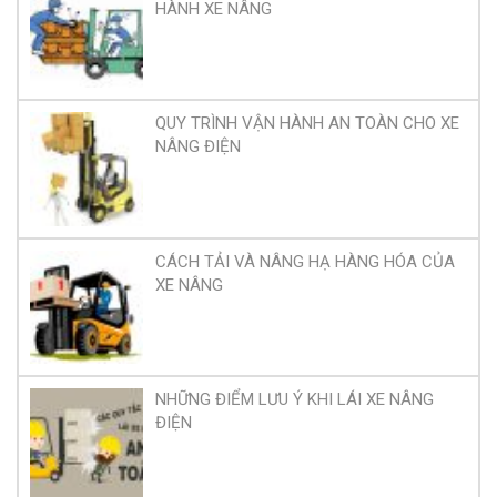
HÀNH XE NÂNG
QUY TRÌNH VẬN HÀNH AN TOÀN CHO XE
NÂNG ĐIỆN
CÁCH TẢI VÀ NÂNG HẠ HÀNG HÓA CỦA
XE NÂNG
NHỮNG ĐIỂM LƯU Ý KHI LÁI XE NÂNG
ĐIỆN