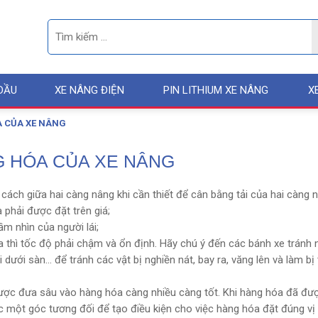
DẦU
XE NÂNG ĐIỆN
PIN LITHIUM XE NÂNG
X
A CỦA XE NÂNG
G HÓA CỦA XE NÂNG
 cách giữa hai càng nâng khi cần thiết để cân bằng tải của hai càng 
phải được đặt trên giá;
m nhìn của người lái;
 thì tốc độ phải chậm và ổn định. Hãy chú ý đến các bánh xe tránh 
 dưới sàn… để tránh các vật bị nghiền nát, bay ra, văng lên và làm b
được đưa sâu vào hàng hóa càng nhiều càng tốt. Khi hàng hóa đã đư
c một góc tương đối để tạo điều kiện cho việc hàng hóa đặt đúng vị 