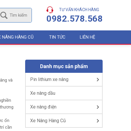
TƯ VẤN KHÁCH HÀNG
0982.578.568
E NÂNG HÀNG CŨ
TIN TỨC
LIÊN HỆ
Danh mục sản phẩm
Pin lithium xe nâng
nâng và
Xe nâng dầu
nghiền
Xe nâng điện
ị thương
ợc ổn
Xe Nâng Hàng Cũ
trí cần