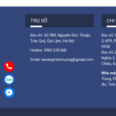
TRỤ SỞ
CHI
Địa chỉ: Số 989, Nguyễn Đức Thuận,
Địa chỉ
Trâu Quỳ, Gia Lâm, Hà Nội
3, KP9, 
HCM
Hotline:
0982.578.568
Địa chỉ 
Nghĩa 3,
Email:
xenangminhvuong@gmail.com
Chiểu, 
Nhà má
Trung, P
An, Tỉn