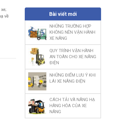
 xe;
Bài viết mới
hạ về
NHỮNG TRƯỜNG HỢP
KHÔNG NÊN VẬN HÀNH
XE NÂNG
QUY TRÌNH VẬN HÀNH
AN TOÀN CHO XE NÂNG
ĐIỆN
NHỮNG ĐIỂM LƯU Ý KHI
LÁI XE NÂNG ĐIỆN
CÁCH TẢI VÀ NÂNG HẠ
HÀNG HÓA CỦA XE
NÂNG