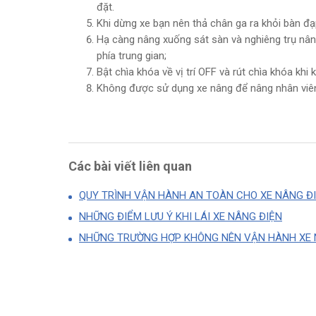
đặt.
Khi dừng xe bạn nên thả chân ga ra khỏi bàn đạ
Hạ càng nâng xuống sát sàn và nghiêng trụ nâng
phía trung gian;
Bật chìa khóa về vị trí OFF và rút chìa khóa khi
Không được sử dụng xe nâng để nâng nhân viên l
Các bài viết liên quan
QUY TRÌNH VẬN HÀNH AN TOÀN CHO XE NÂNG Đ
NHỮNG ĐIỂM LƯU Ý KHI LÁI XE NÂNG ĐIỆN
NHỮNG TRƯỜNG HỢP KHÔNG NÊN VẬN HÀNH XE