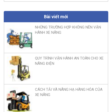
Bài viết mới
NHỮNG TRƯỜNG HỢP KHÔNG NÊN VẬN
HÀNH XE NÂNG
QUY TRÌNH VẬN HÀNH AN TOÀN CHO XE
NÂNG ĐIỆN
CÁCH TẢI VÀ NÂNG HẠ HÀNG HÓA CỦA
XE NÂNG