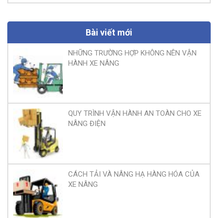
Bài viết mới
NHỮNG TRƯỜNG HỢP KHÔNG NÊN VẬN
HÀNH XE NÂNG
QUY TRÌNH VẬN HÀNH AN TOÀN CHO XE
NÂNG ĐIỆN
CÁCH TẢI VÀ NÂNG HẠ HÀNG HÓA CỦA
XE NÂNG